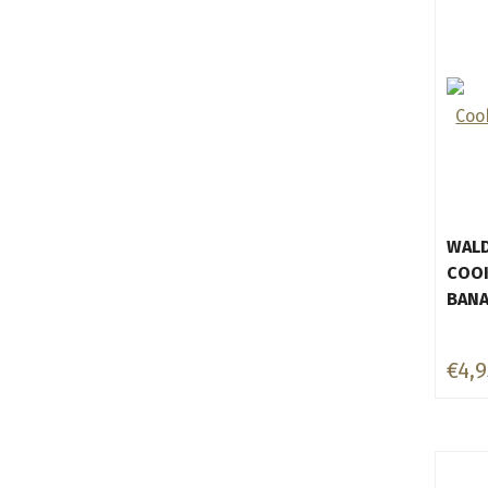
WAL
COOK
BAN
€4,9