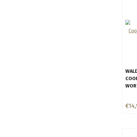
WAL
COOK
WOR
€14,