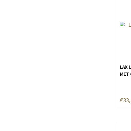
LAX 
MET 
€33,